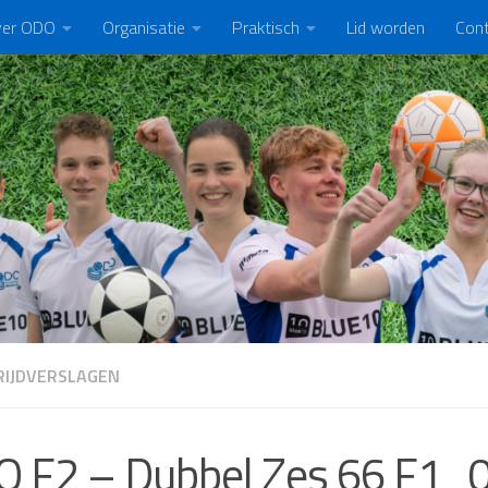
er ODO
Organisatie
Praktisch
Lid worden
Con
IJDVERSLAGEN
 F2 – Dubbel Zes 66 F1 