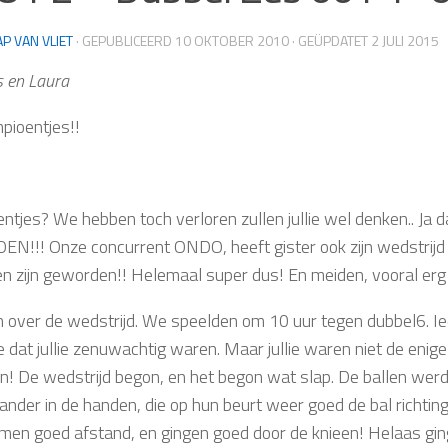
AP VAN VLIET
· GEPUBLICEERD
10 OKTOBER 2010
· GEÜPDATET
2 JULI 2015
s en Laura
pioentjes!!
ntjes? We hebben toch verloren zullen jullie wel denken.. Ja
N!!! Onze concurrent ONDO, heeft gister ook zijn wedstri
n zijn geworden!! Helemaal super dus! En meiden, vooral er
 over de wedstrijd. We speelden om 10 uur tegen dubbel6. Ie
ie dat jullie zenuwachtig waren. Maar jullie waren niet de enig
! De wedstrijd begon, en het begon wat slap. De ballen werd
ander in de handen, die op hun beurt weer goed de bal richtin
namen goed afstand, en gingen goed door de knieen! Helaas g