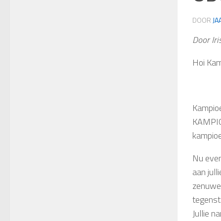
DOOR
JA
Door Iri
Hoi Kam
Kampioe
KAMPIOE
kampioe
Nu even
aan jull
zenuwen
tegenst
Jullie 