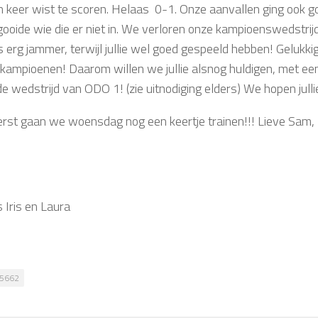
n keer wist te scoren. Helaas 0-1. Onze aanvallen ging ook 
gooide wie die er niet in. We verloren onze kampioenswedstrij
 erg jammer, terwijl jullie wel goed gespeeld hebben! Gelukkig
 kampioenen! Daarom willen we jullie alsnog huldigen, met ee
de wedstrijd van ODO 1! (zie uitnodiging elders) We hopen julli
rst gaan we woensdag nog een keertje trainen!!! Lieve Sam, Ro
 Iris en Laura
5662