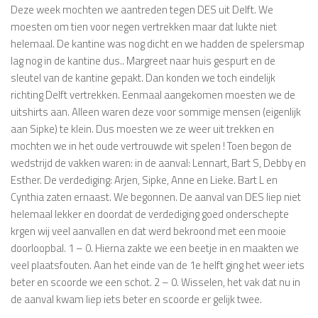
Deze week mochten we aantreden tegen DES uit Delft. We
moesten om tien voor negen vertrekken maar dat lukte niet
helemaal. De kantine was nog dicht en we hadden de spelersmap
lag nog in de kantine dus.. Margreet naar huis gespurt en de
sleutel van de kantine gepakt. Dan konden we toch eindelijk
richting Delft vertrekken. Eenmaal aangekomen moesten we de
uitshirts aan. Alleen waren deze voor sommige mensen (eigenlijk
aan Sipke) te klein. Dus moesten we ze weer uit trekken en
mochten we in het oude vertrouwde wit spelen ! Toen begon de
wedstrijd de vakken waren: in de aanval: Lennart, Bart S, Debby en
Esther. De verdediging: Arjen, Sipke, Anne en Lieke. Bart L en
Cynthia zaten ernaast. We begonnen. De aanval van DES liep niet
helemaal lekker en doordat de verdediging goed onderschepte
krgen wij veel aanvallen en dat werd bekroond met een mooie
doorloopbal. 1 – 0. Hierna zakte we een beetje in en maakten we
veel plaatsfouten. Aan het einde van de 1e helft ging het weer iets
beter en scoorde we een schot. 2 – 0. Wisselen, het vak dat nu in
de aanval kwam liep iets beter en scoorde er gelijk twee.