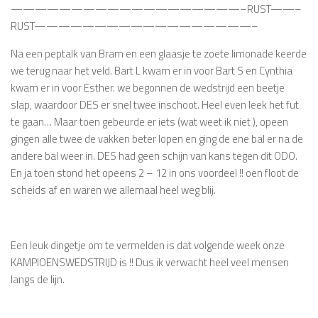
———————————————————–RUST——–
RUST——————————————————–
Na een peptalk van Bram en een glaasje te zoete limonade keerde
we terug naar het veld. Bart L kwam er in voor Bart S en Cynthia
kwam er in voor Esther. we begonnen de wedstrijd een beetje
slap, waardoor DES er snel twee inschoot. Heel even leek het fut
te gaan… Maar toen gebeurde er iets (wat weet ik niet ), opeen
gingen alle twee de vakken beter lopen en ging de ene bal er na de
andere bal weer in. DES had geen schijn van kans tegen dit ODO.
En ja toen stond het opeens 2 – 12 in ons voordeel !! oen floot de
scheids af en waren we allemaal heel weg blij.
Een leuk dingetje om te vermelden is dat volgende week onze
KAMPIOENSWEDSTRIJD is !! Dus ik verwacht heel veel mensen
langs de lijn.