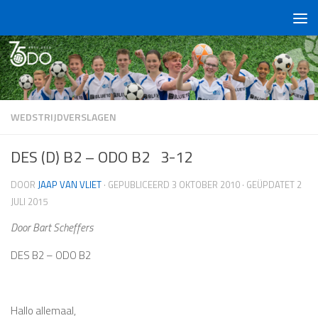
Doorgaan naar inhoud
WEDSTRIJDVERSLAGEN
DES (D) B2 – ODO B2 3-12
DOOR
JAAP VAN VLIET
· GEPUBLICEERD
3 OKTOBER 2010
· GEÜPDATET
2
JULI 2015
Door Bart Scheffers
DES B2 – ODO B2
Hallo allemaal,