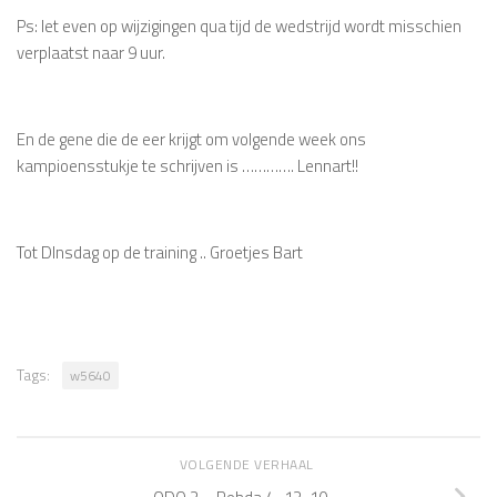
Ps: let even op wijzigingen qua tijd de wedstrijd wordt misschien
verplaatst naar 9 uur.
En de gene die de eer krijgt om volgende week ons
kampioensstukje te schrijven is …………. Lennart!!
Tot DInsdag op de training .. Groetjes Bart
Tags:
w5640
VOLGENDE VERHAAL