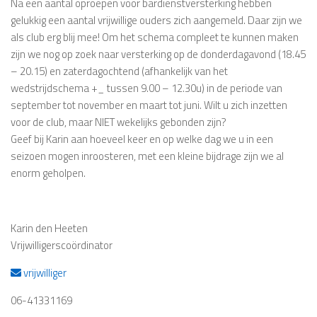
Na een aantal oproepen voor bardienstversterking hebben
gelukkig een aantal vrijwillige ouders zich aangemeld. Daar zijn we
als club erg blij mee! Om het schema compleet te kunnen maken
zijn we nog op zoek naar versterking op de donderdagavond (18.45
– 20.15) en zaterdagochtend (afhankelijk van het
wedstrijdschema +_ tussen 9.00 – 12.30u) in de periode van
september tot november en maart tot juni. Wilt u zich inzetten
voor de club, maar NIET wekelijks gebonden zijn?
Geef bij Karin aan hoeveel keer en op welke dag we u in een
seizoen mogen inroosteren, met een kleine bijdrage zijn we al
enorm geholpen.
Karin den Heeten
Vrijwilligerscoördinator
vrijwilliger
06-41331169