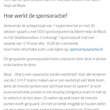
Heijn de Block.
Hoe werkt de sponsoractie?
Gedurende de actieperiode van 1 september tot en met 30
oktober spaart u met ODO sponsorpunten bij Albert Heijn de Block
en het Staelduinsebos. U ontvangt 1 sponsorpunt met een
waarde van  0,10 voor elke  10,00 die u besteedt.
Voor meer informatie kunt u ook kijken op:
sponsorspaaractie.nl
De gespaarde sponsorpunten kunt u inleveren door deze in de box
in de kantine te doen.
Maar… Wat is een spaaractie zonder wedstrijd? Voor alle kinderen
van de C t/m F teams maken we er een wedstrijd van! Welk team
weet de meeste punten voor zijn/haar team te sparen? Je kunt
jouw verzamelde punten in een envelop (vergeet je team er niet op
te zetten) in de box doen. Zo weten wij welk team de meeste
punten heeft gespaard. Om het zo eerlijk mogelijk te houden delen
we de punten door het aantal kinderen uit het team. Natuurlijk