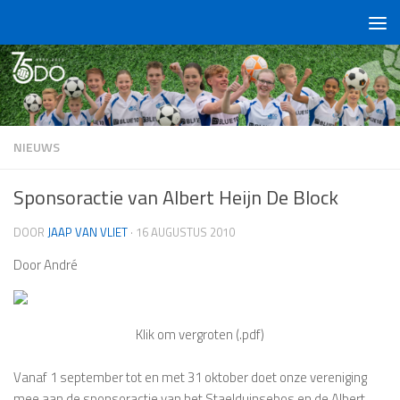
Doorgaan naar inhoud
NIEUWS
Sponsoractie van Albert Heijn De Block
DOOR
JAAP VAN VLIET
·
16 AUGUSTUS 2010
Door André
Klik om vergroten (.pdf)
Vanaf 1 september tot en met 31 oktober doet onze vereniging
mee aan de sponsoractie van het Staelduinsebos en de Albert