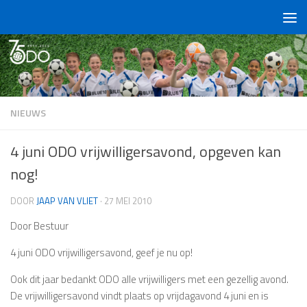
Doorgaan naar inhoud
NIEUWS
4 juni ODO vrijwilligersavond, opgeven kan
nog!
DOOR
JAAP VAN VLIET
·
27 MEI 2010
Door Bestuur
4 juni ODO vrijwilligersavond, geef je nu op!
Ook dit jaar bedankt ODO alle vrijwilligers met een gezellig avond.
De vrijwilligersavond vindt plaats op vrijdagavond 4 juni en is