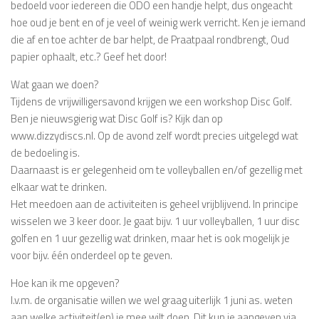
bedoeld voor iedereen die ODO een handje helpt, dus ongeacht
hoe oud je bent en of je veel of weinig werk verricht. Ken je iemand
die af en toe achter de bar helpt, de Praatpaal rondbrengt, Oud
papier ophaalt, etc.? Geef het door!
Wat gaan we doen?
Tijdens de vrijwilligersavond krijgen we een workshop Disc Golf.
Ben je nieuwsgierig wat Disc Golf is? Kijk dan op
www.dizzydiscs.nl. Op de avond zelf wordt precies uitgelegd wat
de bedoeling is.
Daarnaast is er gelegenheid om te volleyballen en/of gezellig met
elkaar wat te drinken.
Het meedoen aan de activiteiten is geheel vrijblijvend. In principe
wisselen we 3 keer door. Je gaat bijv. 1 uur volleyballen, 1 uur disc
golfen en 1 uur gezellig wat drinken, maar het is ook mogelijk je
voor bijv. één onderdeel op te geven.
Hoe kan ik me opgeven?
I.v.m. de organisatie willen we wel graag uiterlijk 1 juni as. weten
aan welke activiteit(en) je mee wilt doen. Dit kun je aangeven via