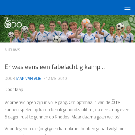
Doorgaan naar inhoud
NIEUWS
Er was eens een fabelachtig kamp…
DOOR
JAAP VAN VLIET
·
12 MEI 2010
Door Jaap
5
Voorbereidingen zijn in volle gang. Om optimaal 1 van de
te
kunnen spelen op kamp ben ik genoodzaakt mij nu eerst nog even
6 dagen rust te gunnen op Rhodos. Maar daarna gaan we los!
Voor degenen die (nog) geen kampkrant hebben gehad volgt hier