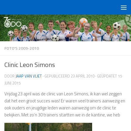
Doorgaan naar inhoud
FOTO'S 2009-2010
Clinic Leon Simons
DOOR
JAAP VAN VLIET
· GEPUBLICEERD
23 APRIL 2010
· GEÜPDATET
15
JUNI 2015
Vrijdag 23 april was de clinic van Leon Simons, ik kan wel zeggen
dat het een groot succes was! Er waren veel trainers aanwezig en
ook ouders en jeugdige leden waren aanwezig om de clinic te
bekijken. Met zo’n 30 trainers startten we in de kantine, we heb