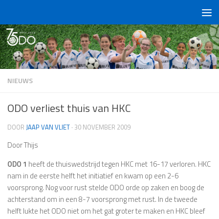
Doorgaan naar inhoud
NIEUWS
ODO verliest thuis van HKC
DOOR
JAAP VAN VLIET
·
30 NOVEMBER 2009
Door Thijs
ODO 1
heeft de thuiswedstrijd tegen HKC met 16-17 verloren. HKC
nam in de eerste helft het initiatief en kwam op een 2-6
voorsprong. Nog voor rust stelde ODO orde op zaken en boog de
achterstand om in een 8-7 voorsprong met rust. In de tweede
helft lukte het ODO niet om het gat groter te maken en HKC bleef