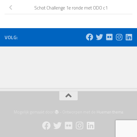
Schot Challenge 1e ronde met ODO c1
VOLG:
Mogelijk gemaakt door
- Ontworpen met de
Hueman thema