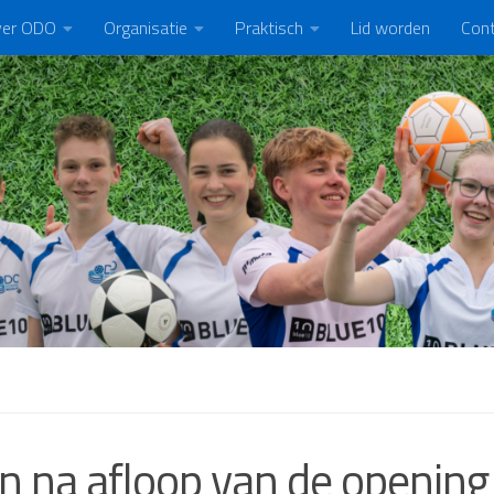
er ODO
Organisatie
Praktisch
Lid worden
Con
n na afloop van de opening