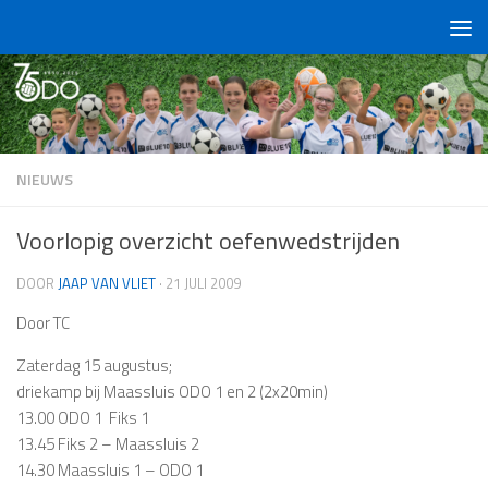
Doorgaan naar inhoud
NIEUWS
Voorlopig overzicht oefenwedstrijden
DOOR
JAAP VAN VLIET
·
21 JULI 2009
Door TC
Zaterdag 15 augustus;
driekamp bij Maassluis ODO 1 en 2 (2x20min)
13.00 ODO 1  Fiks 1
13.45 Fiks 2 – Maassluis 2
14.30 Maassluis 1 – ODO 1