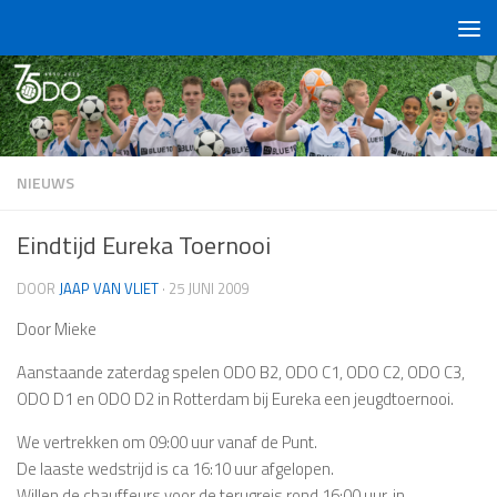
Doorgaan naar inhoud
NIEUWS
Eindtijd Eureka Toernooi
DOOR
JAAP VAN VLIET
·
25 JUNI 2009
Door Mieke
Aanstaande zaterdag spelen ODO B2, ODO C1, ODO C2, ODO C3,
ODO D1 en ODO D2 in Rotterdam bij Eureka een jeugdtoernooi.
We vertrekken om 09:00 uur vanaf de Punt.
De laaste wedstrijd is ca 16:10 uur afgelopen.
Willen de chauffeurs voor de terugreis rond 16:00 uur, in