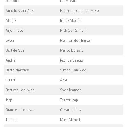
Ramona
Patty Brard
Annelies van Vliet
Fatima moreira de Melo
Marije
Irene Moors
Arjen Poot
Nick (van Simon)
Sven
Herman den Blijker
Bart de Vos
Marco Borsato
André
Paul de Leeuw
Bart Scheffers
Simon (van Nick)
Geert
Adje
Bart van Leeuwen
Sven kramer
Jaap
Terror Jaap
Bram van Leeuwen
Gerard Joling
Jannes
Marc Marie H