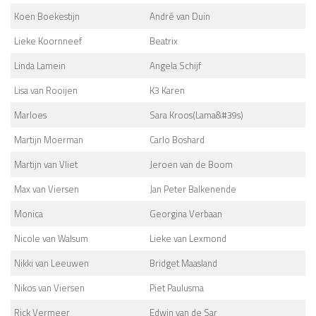
Koen Boekestijn
André van Duin
Lieke Koornneef
Beatrix
Linda Lamein
Angela Schijf
Lisa van Rooijen
K3 Karen
Marloes
Sara Kroos(Lama&#39s)
Martijn Moerman
Carlo Boshard
Martijn van Vliet
Jeroen van de Boom
Max van Viersen
Jan Peter Balkenende
Monica
Georgina Verbaan
Nicole van Walsum
Lieke van Lexmond
Nikki van Leeuwen
Bridget Maasland
Nikos van Viersen
Piet Paulusma
Rick Vermeer
Edwin van de Sar