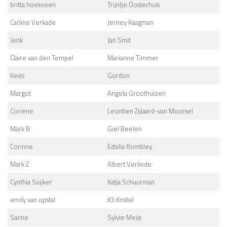
britta hoekveen
Trijntje Oosterhuis
Carline Verkade
Jerney Kaagman
Jenk
Jan Smit
Claire van den Tempel
Marianne Timmer
Kees
Gordon
Margot
Angela Groothuizen
Coriene
Leontien Zijlaard-van Moorsel
Mark B
Giel Beelen
Corinne
Edsilia Rombley
Mark Z
Albert Verlinde
Cynthia Suijker
Katja Schuurman
emily van opstal
K3 Kristel
Sanne
Sylvie Meijs