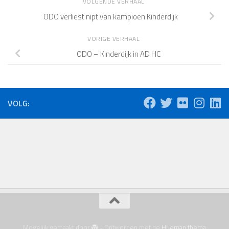
VOLGENDE VERHAAL
ODO verliest nipt van kampioen Kinderdijk
VORIGE VERHAAL
ODO – Kinderdijk in AD HC
VOLG:
Mogelijk gemaakt door
- Ontworpen met de
Hueman thema