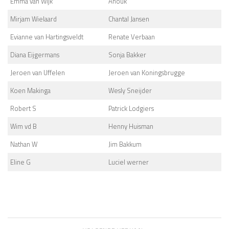
Emma van Wijk
Anouk
Mirjam Wielaard
Chantal Jansen
Evianne van Hartingsveldt
Renate Verbaan
Diana Eijgermans
Sonja Bakker
Jeroen van Uffelen
Jeroen van Koningsbrugge
Koen Makinga
Wesly Sneijder
Robert S
Patrick Lodgiers
Wim vd B
Henny Huisman
Nathan W
Jim Bakkum
Eline G
Luciel werner