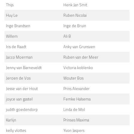
Thijs
Henk Jan Smit
Huy Le
Ruben Nicolai
Inge Brandsen
Inge de Bruin
Willem
Ali B
Iris de Raadt
Anky van Grunsven
Jacco Moerman
Ruben van der Meer
Jenny van Barneveldt
Victoria koblenko
Jeroen de Vos
Wouter Bos
Jesse van der Hout
Prins Alexander
joyce van gastel
Femke Halsema
judith goedendorp
Linda de Mol
Karlijn
Prinses Maxima
kelly vlottes
Yvon Jaspers