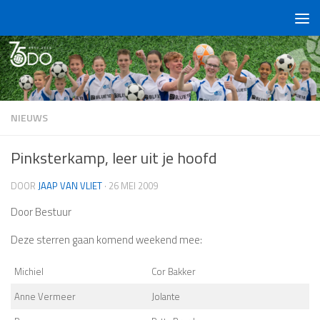
Doorgaan naar inhoud
NIEUWS
Pinksterkamp, leer uit je hoofd
DOOR
JAAP VAN VLIET
·
26 MEI 2009
Door Bestuur
Deze sterren gaan komend weekend mee:
Michiel
Cor Bakker
Anne Vermeer
Jolante