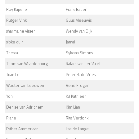
Roy Kapelle
Frans Bauer
Rutger Vink
Guus Meeuwis
sharmaine visser
Wendy van Dijk
sipke duin
Jamai
Thessa
Sylvana Simons
Thom van Waardenburg
Rafael van der Vaart
Tuan Le
Peter R. de Vries
Wouter van Leeuwen
René Froger
Yoni
K3 Kathleen
Denise van Adrichem
Kim Lian
Riane
Rita Verdonk
Esther Ammerlaan
Ilse de Lange