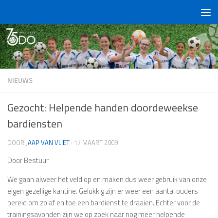
Doorgaan naar inhoud
NIEUWS
Gezocht: Helpende handen doordeweekse
bardiensten
DOOR
JAAP VAN VLIET
·
17 MAART 2009
Door Bestuur
We gaan alweer het veld op en maken dus weer gebruik van onze
eigen gezellige kantine. Gelukkig zijn er weer een aantal ouders
bereid om zo af en toe een bardienst te draaien. Echter voor de
trainingsavonden zijn we op zoek naar nog meer helpende