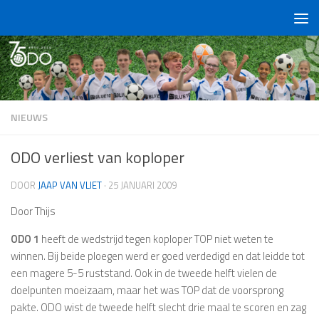
Doorgaan naar inhoud
NIEUWS
ODO verliest van koploper
DOOR
JAAP VAN VLIET
·
25 JANUARI 2009
Door Thijs
ODO 1
heeft de wedstrijd tegen koploper TOP niet weten te
winnen. Bij beide ploegen werd er goed verdedigd en dat leidde tot
een magere 5-5 ruststand. Ook in de tweede helft vielen de
doelpunten moeizaam, maar het was TOP dat de voorsprong
pakte. ODO wist de tweede helft slecht drie maal te scoren en zag