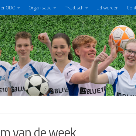
er ODO
Organisatie
Praktisch
Lid worden
Con
m van de week