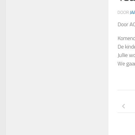
DOOR
JA
Door A
Komende
De kind
Jullie 
We gaan