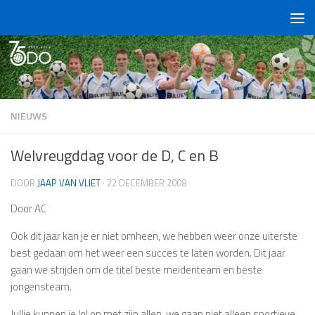
Doorgaan naar inhoud
NIEUWS
Welvreugddag voor de D, C en B
DOOR
JAAP VAN VLIET
·
22 DECEMBER 2008
Door AC
Ook dit jaar kan je er niet omheen, we hebben weer onze uiterste
best gedaan om het weer een succes te laten worden. Dit jaar
gaan we strijden om de titel beste meidenteam en beste
jongensteam.
Jullie kunnen je lol op met zijn allen, we gaan niet alleen sportieve