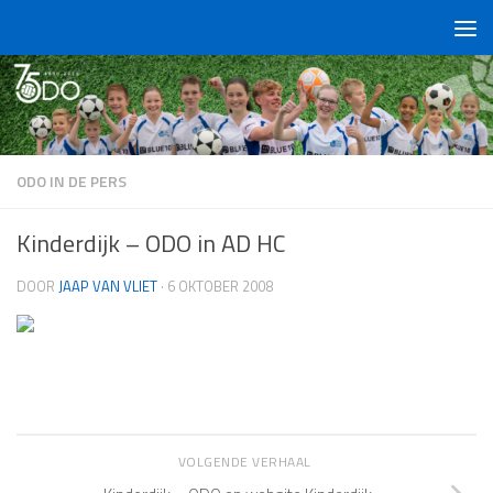
Doorgaan naar inhoud
ODO IN DE PERS
Kinderdijk – ODO in AD HC
DOOR
JAAP VAN VLIET
·
6 OKTOBER 2008
VOLGENDE VERHAAL