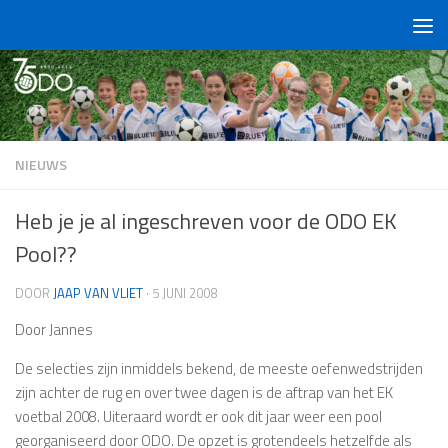
Doorgaan naar inhoud
NIEUWS
Heb je je al ingeschreven voor de ODO EK
Pool??
DOOR
JAAP VAN VLIET
·
5 JUNI 2008
Door Jannes
De selecties zijn inmiddels bekend, de meeste oefenwedstrijden
zijn achter de rug en over twee dagen is de aftrap van het EK
voetbal 2008. Uiteraard wordt er ook dit jaar weer een pool
georganiseerd door ODO. De opzet is grotendeels hetzelfde als