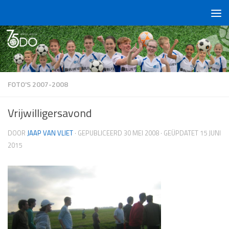
Doorgaan naar inhoud
FOTO'S 2007-2008
Vrijwilligersavond
DOOR
JAAP VAN VLIET
· GEPUBLICEERD
30 MEI 2008
· GEÜPDATET
15 JUNI
2015