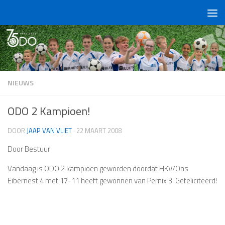
Doorgaan naar inhoud
NIEUWS
ODO 2 Kampioen!
DOOR
JAAP VAN VLIET
·
22 MAART 2008
Door Bestuur
Vandaag is
ODO 2
kampioen geworden doordat HKV/Ons
Eibernest 4 met 17-11 heeft gewonnen van Pernix 3. Gefeliciteerd!