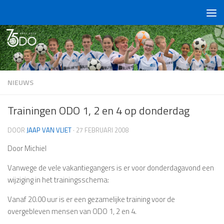
Doorgaan naar inhoud
NIEUWS
Trainingen ODO 1, 2 en 4 op donderdag
DOOR
JAAP VAN VLIET
·
27 FEBRUARI 2008
Door Michiel
Vanwege de vele vakantiegangers is er voor donderdagavond een
wijziging in het trainingsschema:
Vanaf 20.00 uur is er een gezamelijke training voor de
overgebleven mensen van ODO 1, 2 en 4.