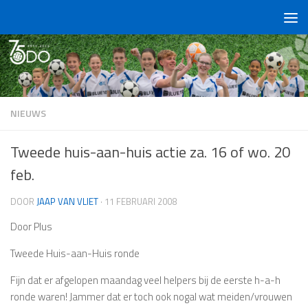
Doorgaan naar inhoud
NIEUWS
Tweede huis-aan-huis actie za. 16 of wo. 20
feb.
DOOR
JAAP VAN VLIET
·
11 FEBRUARI 2008
Door Plus
Tweede Huis-aan-Huis ronde
Fijn dat er afgelopen maandag veel helpers bij de eerste h-a-h
ronde waren! Jammer dat er toch ook nogal wat meiden/vrouwen