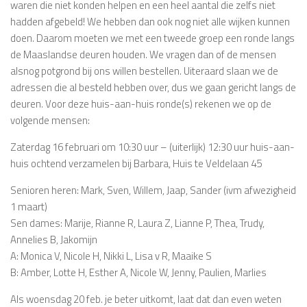
waren die niet konden helpen en een heel aantal die zelfs niet
hadden afgebeld! We hebben dan ook nog niet alle wijken kunnen
doen. Daarom moeten we met een tweede groep een ronde langs
de Maaslandse deuren houden. We vragen dan of de mensen
alsnog potgrond bij ons willen bestellen. Uiteraard slaan we de
adressen die al besteld hebben over, dus we gaan gericht langs de
deuren. Voor deze huis-aan-huis ronde(s) rekenen we op de
volgende mensen:
Zaterdag 16 februari om 10:30 uur – (uiterlijk) 12:30 uur huis-aan-
huis ochtend verzamelen bij Barbara, Huis te Veldelaan 45
Senioren heren: Mark, Sven, Willem, Jaap, Sander (ivm afwezigheid
1 maart)
Sen dames: Marije, Rianne R, Laura Z, Lianne P, Thea, Trudy,
Annelies B, Jakomijn
A: Monica V, Nicole H, Nikki L, Lisa v R, Maaike S
B: Amber, Lotte H, Esther A, Nicole W, Jenny, Paulien, Marlies
Als woensdag 20 feb. je beter uitkomt, laat dat dan even weten