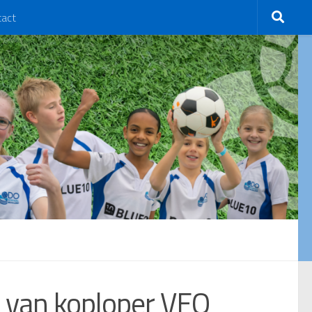
tact
r van koploper VEO