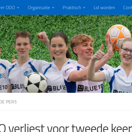
er ODO
Organisatie
Praktisch
Lid worden
Con
DE PERS
 verliest voor tweede kee