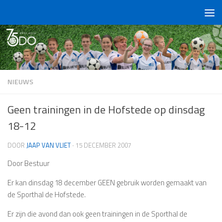
Doorgaan naar inhoud
NIEUWS
Geen trainingen in de Hofstede op dinsdag
18-12
DOOR
JAAP VAN VLIET
·
15 DECEMBER 2007
Door Bestuur
Er kan dinsdag 18 december GEEN gebruik worden gemaakt van
de Sporthal de Hofstede.
Er zijn die avond dan ook geen trainingen in de Sporthal de