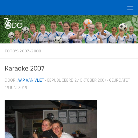
Doorgaan naar inhoud
FOTO'S 2007-2008
Karaoke 2007
DOOR
JAAP VAN VLIET
· GEPUBLICEERD
27 OKTOBER 2007
· GEÜPDATET
15 JUNI 2015