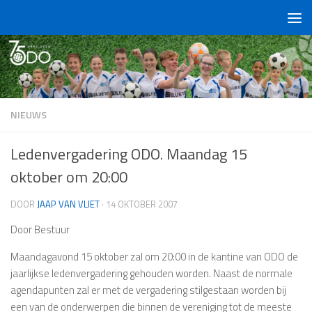
Doorgaan naar inhoud
NIEUWS
Ledenvergadering ODO. Maandag 15
oktober om 20:00
DOOR
JAAP VAN VLIET
·
14 OKTOBER 2007
Door Bestuur
Maandagavond 15 oktober zal om 20:00 in de kantine van ODO de
jaarlijkse ledenvergadering gehouden worden. Naast de normale
agendapunten zal er met de vergadering stilgestaan worden bij
een van de onderwerpen die binnen de vereniging tot de meeste