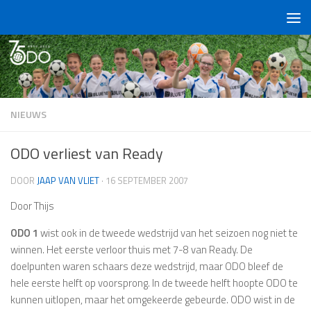
Doorgaan naar inhoud
NIEUWS
ODO verliest van Ready
DOOR
JAAP VAN VLIET
·
16 SEPTEMBER 2007
Door Thijs
ODO 1
wist ook in de tweede wedstrijd van het seizoen nog niet te
winnen. Het eerste verloor thuis met 7-8 van Ready. De
doelpunten waren schaars deze wedstrijd, maar ODO bleef de
hele eerste helft op voorsprong. In de tweede helft hoopte ODO te
kunnen uitlopen, maar het omgekeerde gebeurde. ODO wist in de