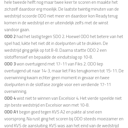
hele tweede helft nog maar twee keer te scoren en maakte het
zichzelf daardoor erg moeilijk. De laatste twintig minuten van de
wedstrijd scoorde ODO niet meer en daardoor kon Ready terug
komen in de wedstrijd en er uiteindelijk zelfs met de winst
vandoor gaan.
ODO 2
had het lastig tegen SDO 2. Hoewel ODO het betere van het
spel had, lukte het niet dit in doelpunten uit te drukken. De
wedstrijd ging gelijk op tot 8-8. Daarna startte ODO 2 een
slotoffensief en bepaalde de einduitslag op 10-8.
ODO 3
won overtuigend met 17-11 van Fiks 2. ODO liep
overtuigend uit naar 14-3, maar liet Fiks terugkomen tot 15-11. De
overwinning kwam echter geen moment in gevaar en twee
doelpunten in de slotfase zorgde voor een verdiende 17-11
overwinning.
ODO 4
wist niet te winnen van Excelsior 4. Het vierde speelde niet
zijn beste wedstrijd en Excelsior won met 10-8.
ODO A1
begon goed tegen KVS A2 en pakte al snel een
voorsprong. Na rust ging het scoren bij ODO steeds moeizamer en
vond KVS de aansluiting. KVS was aan het eind van de wedstrijd