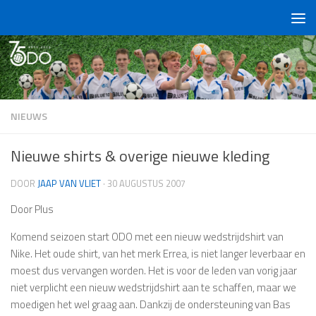
Doorgaan naar inhoud
NIEUWS
Nieuwe shirts & overige nieuwe kleding
DOOR
JAAP VAN VLIET
·
30 AUGUSTUS 2007
Door Plus
Komend seizoen start ODO met een nieuw wedstrijdshirt van
Nike. Het oude shirt, van het merk Errea, is niet langer leverbaar en
moest dus vervangen worden. Het is voor de leden van vorig jaar
niet verplicht een nieuw wedstrijdshirt aan te schaffen, maar we
moedigen het wel graag aan. Dankzij de ondersteuning van Bas