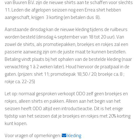
van Buuren B.V. zijn de nieuwe shirts aan te schaffen voor slechts 
11. Leden die afgelopen seizoen nog een Errea shirt hebben
aangeschaft, krijgen  3 korting (en betalen dus  8).
Aanstaande dinsdag kan de nieuwe kleding tijdens de ruilbeurs
worden besteld (dinsdag 4 september van 18 tot 20 uur). Van
zowel de shirts, als promotiepakken, broekjes en rokjes zal een
passerie aanwezig zijn om de juiste maat te kunnen bestellen.
Betaling vindt plaats bij het ophalen van de bestelde kleding (naar
verwachting 1 à 2 weken later). Houd hiervoor de praatpaal in de
gaten. (prijzen: shirt 11; promotiepak 18,50 / 20; broekje ca. 8 ;
rokje ca. 22-25)
Let op: normaal gesproken verkoopt ODO zelf geen broekjes en
rokjes, alleen shirts en pakken. Alleen aan het begin van het
seizoen heeft ODO altijd een introductieactie. Dit is het enige
tijdstip van het seizoen dat je broekjes en rokjes met 20% korting
kunt kopen.
Voor vragen of opmerkingen:
kleding