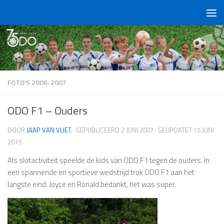
Doorgaan naar inhoud
FOTO'S 2006-2007
ODO F1 – Ouders
DOOR
JAAP VAN VLIET
· GEPUBLICEERD
2 JUNI 2007
· GEÜPDATET
15 JUNI
2015
Als slotactiviteit speelde de kids van ODO F1 tegen de ouders. In
een spannende en sportieve wedstrijd trok ODO F1 aan het
langste eind. Joyce en Ronald bedankt, het was super.