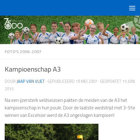
Doorgaan naar inhoud
FOTO'S 2006-2007
Kampioenschap A3
DOOR
JAAP VAN VLIET
· GEPUBLICEERD
19 MEI 2007
· GEÜPDATET
15 JUNI
2015
Na een ijzersterk veldseizoen pakten de meiden van de A3 het
kampioenschap in hun poule. Door de laatste wedstrijd met 3-9 te
winnen van Excelsior werd de A3 ongeslagen kampioen!