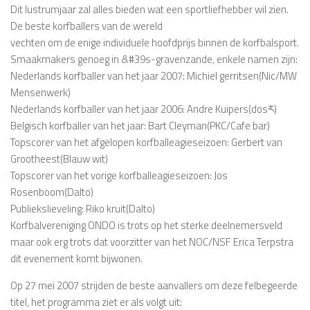
Dit lustrumjaar zal alles bieden wat een sportliefhebber wil zien.
De beste korfballers van de wereld
vechten om de enige individuele hoofdprijs binnen de korfbalsport.
Smaakmakers genoeg in &#39s-gravenzande, enkele namen zijn:
Nederlands korfballer van het jaar 2007: Michiel gerritsen(Nic/MW
Mensenwerk)
Nederlands korfballer van het jaar 2006: Andre Kuipers(dosཪ)
Belgisch korfballer van het jaar: Bart Cleyman(PKC/Cafe bar)
Topscorer van het afgelopen korfballeagieseizoen: Gerbert van
Grootheest(Blauw wit)
Topscorer van het vorige korfballeagieseizoen: Jos
Rosenboom(Dalto)
Publiekslieveling: Riko kruit(Dalto)
Korfbalvereniging ONDO is trots op het sterke deelnemersveld
maar ook erg trots dat voorzitter van het NOC/NSF Erica Terpstra
dit evenement komt bijwonen.
Op 27 mei 2007 strijden de beste aanvallers om deze felbegeerde
titel, het programma ziet er als volgt uit: