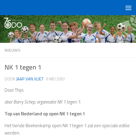
Doorgaan naar inhoud
NIEUWS
NK 1 tegen 1
DOOR
JAAP VAN VLIET
·
6 MEI 2007
Door Thijs
door Barry Schep, organisatie NK 1 tegen 1:
Top van Nederland op open NK 1 tegen 1
Het tiende Beekenkamp open NK 1 tegen 1 zal een speciale editie
worden.