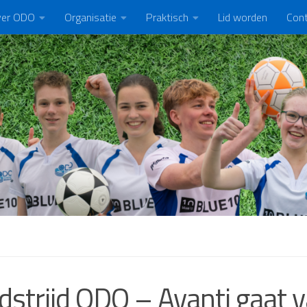
er ODO
Organisatie
Praktisch
Lid worden
Con
strijd ODO – Avanti gaat 