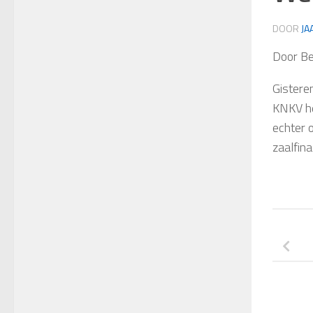
DOOR
JA
Door Be
Gistere
KNKV he
echter 
zaalfina