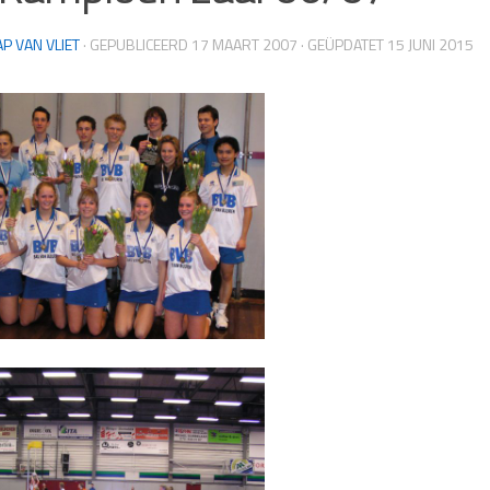
AP VAN VLIET
· GEPUBLICEERD
17 MAART 2007
· GEÜPDATET
15 JUNI 2015