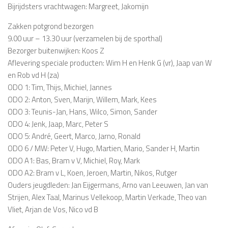
Bijrijdsters vrachtwagen: Margreet, Jakomijn
Zakken potgrond bezorgen
9.00 uur – 13.30 uur (verzamelen bij de sporthal)
Bezorger buitenwijken: Koos Z
Aflevering speciale producten: Wim H en Henk G (vr), Jaap van W
en Rob vd H (za)
ODO 1: Tim, Thijs, Michiel, Jannes
ODO 2: Anton, Sven, Marijn, Willem, Mark, Kees
ODO 3: Teunis-Jan, Hans, Wilco, Simon, Sander
ODO 4: Jenk, Jaap, Marc, Peter S
ODO 5: André, Geert, Marco, Jarno, Ronald
ODO 6 / MW: Peter V, Hugo, Martien, Mario, Sander H, Martin
ODO A1: Bas, Bram v V, Michiel, Roy, Mark
ODO A2: Bram v L, Koen, Jeroen, Martin, Nikos, Rutger
Ouders jeugdleden: Jan Eijgermans, Arno van Leeuwen, Jan van
Strijen, Alex Taal, Marinus Vellekoop, Martin Verkade, Theo van
Vliet, Arjan de Vos, Nico vd B