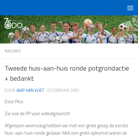
Doorgaan naar inhoud
NIEUWS
Tweede huis-aan-huis ronde potgrondactie
+ bedankt
DOOR
JAAP VAN VLIET
·
22 FEBRUARI 2007
Door Plus
Zie ook de PP voor volledig bericht
Afgelopen woensdag hebben we met een grote groep de eerste
huis-aan-huis ronde gedaan. Met een grote opkomst waren de