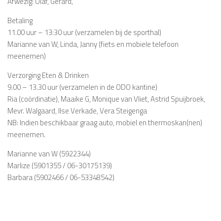
Afwezig: Olaf, Gerard,
Betaling
11.00 uur – 13:30 uur (verzamelen bij de sporthal)
Marianne van W, Linda, Janny (fiets en mobiele telefoon
meenemen)
Verzorging Eten & Drinken
9.00 – 13.30 uur (verzamelen in de ODO kantine)
Ria (coördinatie), Maaike G, Monique van Vliet, Astrid Spuijbroek,
Mevr. Walgaard, Ilse Verkade, Vera Steigenga
NB: Indien beschikbaar graag auto, mobiel en thermoskan(nen)
meenemen.
Marianne van W (5922344)
Marlize (5901355 / 06-30175139)
Barbara (5902466 / 06-53348542)