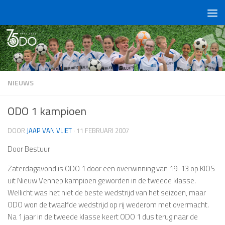
Doorgaan naar inhoud
NIEUWS
ODO 1 kampioen
DOOR
JAAP VAN VLIET
·
11 FEBRUARI 2007
Door Bestuur
Zaterdagavond is ODO 1 door een overwinning van 19-13 op KIOS
uit Nieuw Vennep kampioen geworden in de tweede klasse.
Wellicht was het niet de beste wedstrijd van het seizoen, maar
ODO won de twaalfde wedstrijd op rij wederom met overmacht.
Na 1 jaar in de tweede klasse keert ODO 1 dus terug naar de