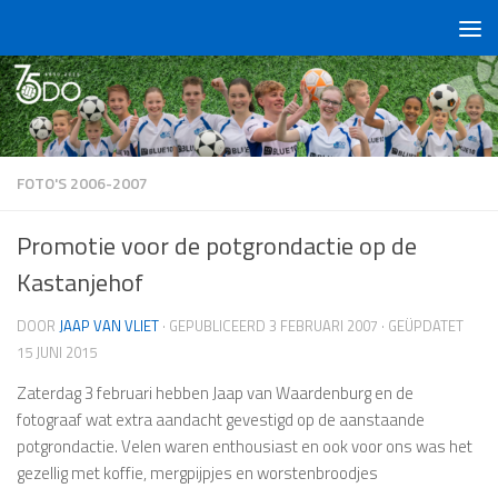
Doorgaan naar inhoud
FOTO'S 2006-2007
Promotie voor de potgrondactie op de
Kastanjehof
DOOR
JAAP VAN VLIET
· GEPUBLICEERD
3 FEBRUARI 2007
· GEÜPDATET
15 JUNI 2015
Zaterdag 3 februari hebben Jaap van Waardenburg en de
fotograaf wat extra aandacht gevestigd op de aanstaande
potgrondactie. Velen waren enthousiast en ook voor ons was het
gezellig met koffie, mergpijpjes en worstenbroodjes