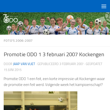
Doorgaan naar inhoud
FOTO'S 2006-2007
Promotie ODO 1 3 februari 2007 Kockengen
DOOR
JAAP VAN VLIET
· GEPUBLICEERD
3 FEBRUARI 2007
· GEÜPDATET
15 JUNI 2015
Promotie ODO 1 een feit, een korte impressie uit Kockengen waar
de promotie een feit werd. Volgende week het kampioenschap!?