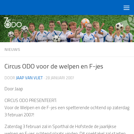
Doorgaan naar inhoud
NIEUWS
Circus ODO voor de welpen en F-jes
DOOR
JAAP VAN VLIET
·
28 JANUARI 2007
Door Jaap
CIRCUS ODO PRESENTEERT:
Voor de Welpen en de F-jes een spetterende ochtend op zaterdag
3 februari 2007!
Zaterdag 3 februari zal in Sporthal de Hofstede de jaarlijkse
welpen en F-jes ochtend plaats vinden. Dit spektakel zal starten