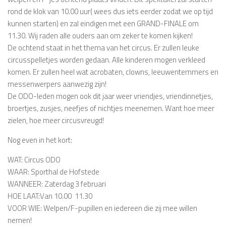
rond de klok van 10.00 uur( wees dus iets eerder zodat we op tijd
kunnen starten) en zal eindigen met een GRAND-FINALE om
11.30. Wij raden alle ouders aan om zeker te komen kijken!
De ochtend staat in het thema van het circus. Er zullen leuke
circusspelletjes worden gedaan. Alle kinderen mogen verkleed
komen. Er zullen heel wat acrobaten, clowns, leeuwentemmers en
messenwerpers aanwezig zijn!
De ODO-leden mogen ook dit jaar weer vriendjes, vriendinnetjes,
broertjes, zusjes, neefjes of nichtjes meenemen. Want hoe meer
zielen, hoe meer circusvreugd!
Nog even in het kort:
WAT: Circus ODO
WAAR: Sporthal de Hofstede
WANNEER: Zaterdag 3 februari
HOE LAAT:Van 10.00  11.30
VOOR WIE: Welpen/F-pupillen en iedereen die zij mee willen
nemen!