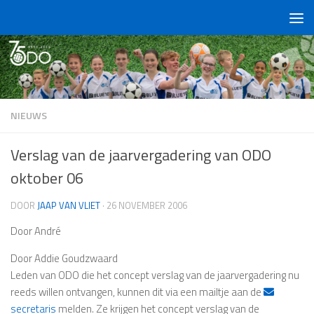
Doorgaan naar inhoud
NIEUWS
Verslag van de jaarvergadering van ODO
oktober 06
DOOR
JAAP VAN VLIET
·
26 NOVEMBER 2006
Door André
Door Addie Goudzwaard
Leden van ODO die het concept verslag van de jaarvergadering nu
reeds willen ontvangen, kunnen dit via een mailtje aan de
secretaris
melden. Ze krijgen het concept verslag van de