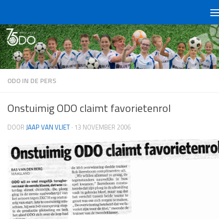
Doorgaan naar inhoud
ODO IN DE PERS
Onstuimig ODO claimt favorietenrol
DOOR
JAAP VAN VLIET
·
13 NOVEMBER 2006