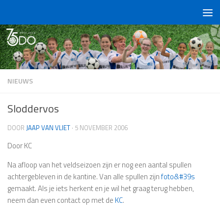
Doorgaan naar inhoud
NIEUWS
Sloddervos
DOOR
JAAP VAN VLIET
·
5 NOVEMBER 2006
Door KC
Na afloop van het veldseizoen zijn er nog een aantal spullen
achtergebleven in de kantine. Van alle spullen zijn
foto&#39s
gemaakt. Als je iets herkent en je wil het graag terug hebben,
neem dan even contact op met de
KC
.