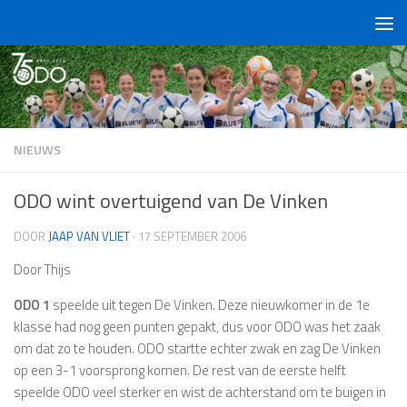
Doorgaan naar inhoud
NIEUWS
ODO wint overtuigend van De Vinken
DOOR
JAAP VAN VLIET
·
17 SEPTEMBER 2006
Door Thijs
ODO 1
speelde uit tegen De Vinken. Deze nieuwkomer in de 1e
klasse had nog geen punten gepakt, dus voor ODO was het zaak
om dat zo te houden. ODO startte echter zwak en zag De Vinken
op een 3-1 voorsprong komen. De rest van de eerste helft
speelde ODO veel sterker en wist de achterstand om te buigen in