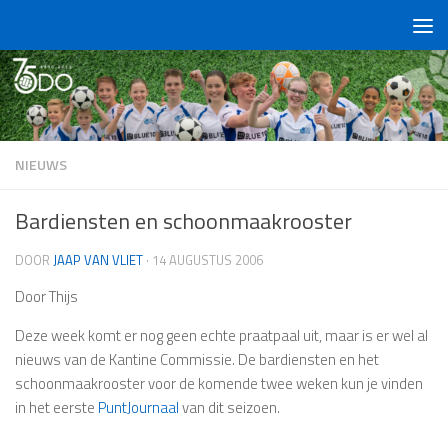
Doorgaan naar inhoud
NIEUWS
Bardiensten en schoonmaakrooster
DOOR
JAAP VAN VLIET
·
14 AUGUSTUS 2006
Door Thijs
Deze week komt er nog geen echte praatpaal uit, maar is er wel al
nieuws van de Kantine Commissie. De bardiensten en het
schoonmaakrooster voor de komende twee weken kun je vinden
in het eerste
PuntJournaal
van dit seizoen.