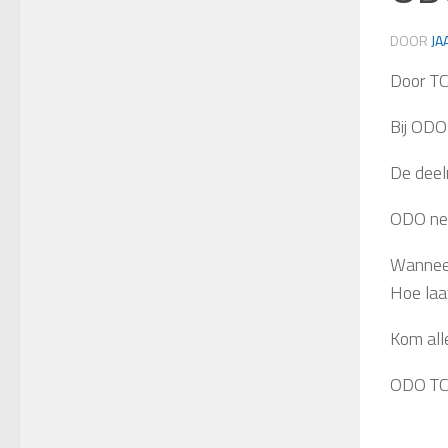
DOOR
JA
Door T
Bij ODO
De deel
ODO nee
Wanneer
Hoe laa
Kom all
ODO T