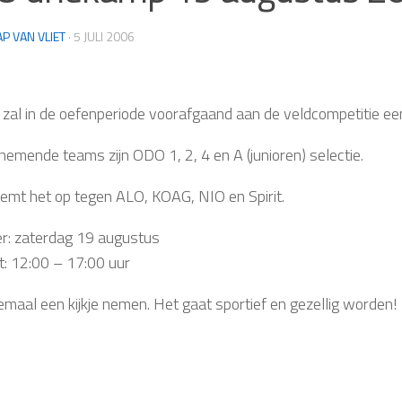
AP VAN VLIET
·
5 JULI 2006
C
 zal in de oefenperiode voorafgaand aan de veldcompetitie e
nemende teams zijn ODO 1, 2, 4 en A (junioren) selectie.
mt het op tegen ALO, KOAG, NIO en Spirit.
: zaterdag 19 augustus
t: 12:00 – 17:00 uur
emaal een kijkje nemen. Het gaat sportief en gezellig worden!
C