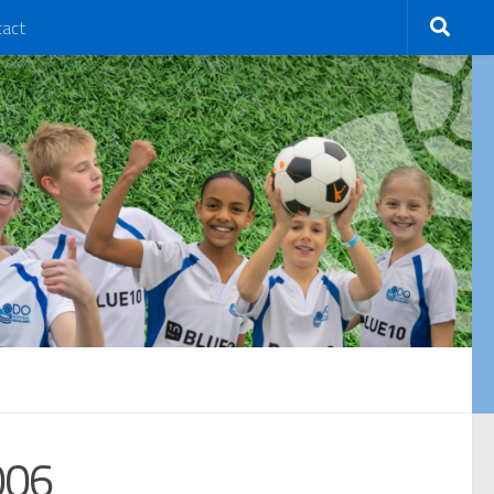
tact
006