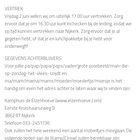
VERTREK:
Vrijdag 2 juni willen wij om uiterlijk 17.00 uur vertrekken. Zorg
ervoor dat je om 16.30 uur kunt inchecken bij de leiding, zodat we
op tijd kunnen vertrekken naar Nijkerk. Zorg ervoor dat je al
gegeten hebt, of dat je en lunchpakketje bij je hebt voor
onderweg!!!!
GEGEVENS ACHTERBLIJVERS
Voor jullie pa/pap/papa/paps/vader/grote voorbeeld/man-die-
op-zondag-het-vlees-snijdt en
ma/mam/mama/mams/moeder/moedertje/moesje is het
handig om even het adres achter te laten waar wij te vinden zijn:
Kamphuis de Elzenhoeve (www.elzenhoeve.com)
Eerste Kruishaarseweg 9
3862 RT Nijkerk
Telefoon 033-2451736
Ook zullen het hele weekend een aantal mobieltjes meegaan. De
volgende lieden van de K(amp)C(rew) zullen bereikbaar zijn: