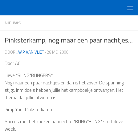
Doorgaan naar inhoud
NIEUWS
Pinksterkamp, nog maar een paar nachtjes…
DOOR
JAAP VAN VLIET
·
28 MEI 2006
Door AC
Lieve *BLING*BLINGERS*,
Nog maar een paar nachtjes en dan is het zover! De spanning
stijgt. Inmiddels hebben jullie het kampboekje ontvangen. Het
thema dat jullie al weten is:
Pimp Your Pinksterkamp
Succes met het zoeken naar echte *BLING*BLING* stuff deze
week.