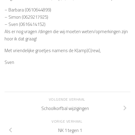
– Barbara (0610644899)
– Simon (0629217925)
– Sven (0616414152)
Als er nog vragen /dingen die wij moeten weten/opmerkingen zijn
hoor ik dat graag!
Met vriendelijke groetjes namens de K(amp)C(rew),
Sven
VOLGENDE VERHAAL
Schoolkorfbal wijzigingen
VORIGE VERHAAL
NK 1 tegen 1