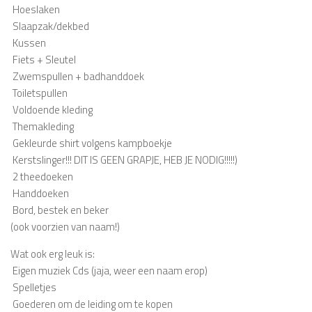
 Hoeslaken
 Slaapzak/dekbed
 Kussen
 Fiets + Sleutel
 Zwemspullen + badhanddoek
 Toiletspullen
 Voldoende kleding
 Themakleding
 Gekleurde shirt volgens kampboekje
 Kerstslinger!!! DIT IS GEEN GRAPJE, HEB JE NODIG!!!!!)
 2 theedoeken
 Handdoeken
 Bord, bestek en beker
(ook voorzien van naam!)
Wat ook erg leuk is:
 Eigen muziek Cds (jaja, weer een naam erop)
 Spelletjes
 Goederen om de leiding om te kopen