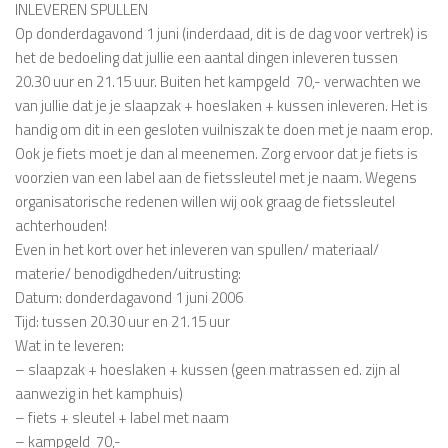
INLEVEREN SPULLEN
Op donderdagavond 1 juni (inderdaad, dit is de dag voor vertrek) is
het de bedoeling dat jullie een aantal dingen inleveren tussen
20.30 uur en 21.15 uur. Buiten het kampgeld  70,- verwachten we
van jullie dat je je slaapzak + hoeslaken + kussen inleveren. Het is
handig om dit in een gesloten vuilniszak te doen met je naam erop.
Ook je fiets moet je dan al meenemen. Zorg ervoor dat je fiets is
voorzien van een label aan de fietssleutel met je naam. Wegens
organisatorische redenen willen wij ook graag de fietssleutel
achterhouden!
Even in het kort over het inleveren van spullen/ materiaal/
materie/ benodigdheden/uitrusting:
Datum: donderdagavond 1 juni 2006
Tijd: tussen 20.30 uur en 21.15 uur
Wat in te leveren:
– slaapzak + hoeslaken + kussen (geen matrassen ed. zijn al
aanwezig in het kamphuis)
– fiets + sleutel + label met naam
– kampgeld  70,-