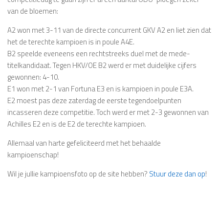
van de bloemen:
A2
won met 3-11 van de directe concurrent GKV A2 en liet zien dat
het de terechte kampioen is in poule A4E.
B2
speelde eveneens een rechtstreeks duel met de mede-
titelkandidaat. Tegen HKV/OE B2 werd er met duidelijke cijfers
gewonnen: 4-10.
E1
won met 2-1 van Fortuna E3 en is kampioen in poule E3A.
E2
moest pas deze zaterdag de eerste tegendoelpunten
incasseren deze competitie. Toch werd er met 2-3 gewonnen van
Achilles E2 en is de E2 de terechte kampioen.
Allemaal van harte gefeliciteerd met het behaalde
kampioenschap!
Wil je jullie kampioensfoto op de site hebben?
Stuur deze dan op
!