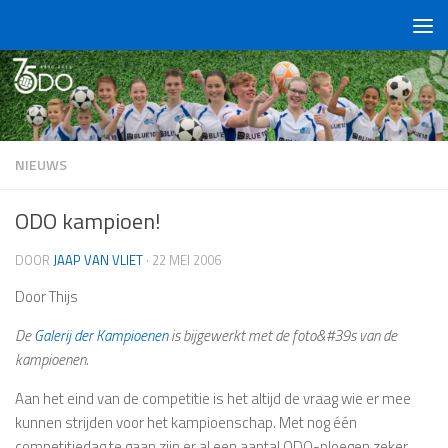
Doorgaan naar inhoud
NIEUWS
ODO kampioen!
DOOR
JAAP VAN VLIET
·
22 MEI 2006
Door Thijs
De
Galerij der Kampioenen
is bijgewerkt met de foto&#39s van de
kampioenen.
Aan het eind van de competitie is het altijd de vraag wie er mee
kunnen strijden voor het kampioenschap. Met nog één
competitiedag te gaan zijn er al een aantal ODO-ploegen zeker