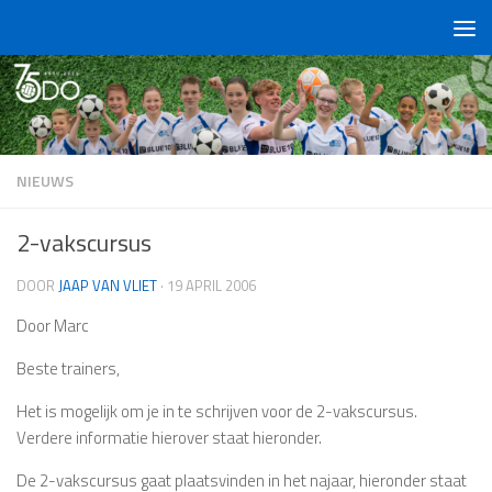
Doorgaan naar inhoud
NIEUWS
2-vakscursus
DOOR
JAAP VAN VLIET
·
19 APRIL 2006
Door Marc
Beste trainers,
Het is mogelijk om je in te schrijven voor de 2-vakscursus.
Verdere informatie hierover staat hieronder.
De 2-vakscursus gaat plaatsvinden in het najaar, hieronder staat