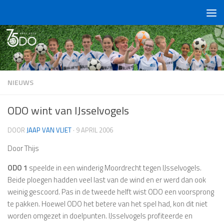
Doorgaan naar inhoud
NIEUWS
ODO wint van IJsselvogels
DOOR
JAAP VAN VLIET
·
9 APRIL 2006
Door Thijs
ODO 1
speelde in een winderig Moordrecht tegen IJsselvogels.
Beide ploegen hadden veel last van de wind en er werd dan ook
weinig gescoord. Pas in de tweede helft wist ODO een voorsprong
te pakken. Hoewel ODO het betere van het spel had, kon dit niet
worden omgezet in doelpunten. IJsselvogels profiteerde en