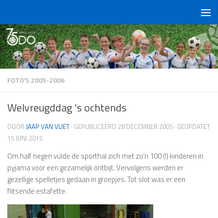
Doorgaan naar inhoud
FOTO'S 2005-2006
Welvreugddag ‘s ochtends
DOOR
JAAP VAN VLIET
· GEPUBLICEERD
28 DECEMBER 2005
· GEÜPDATET
15 JUNI 2015
Om half negen vulde de sporthal zich met zo’n 100 (!) kinderen in
pyjama voor een gezamelijk ontbijt. Vervolgens werden er
gezellige spelletjes gedaan in groepjes. Tot slot was er een
flitsende estafette.