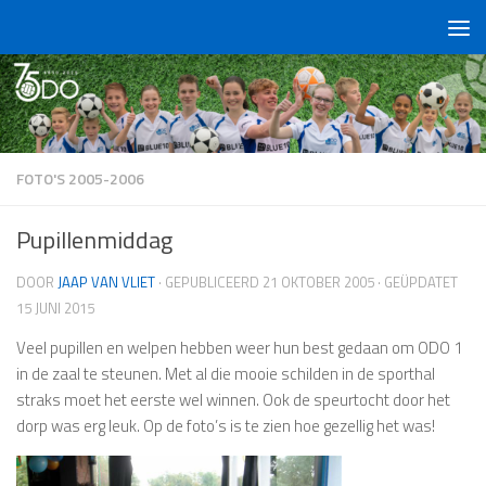
Doorgaan naar inhoud
FOTO'S 2005-2006
Pupillenmiddag
DOOR
JAAP VAN VLIET
· GEPUBLICEERD
21 OKTOBER 2005
· GEÜPDATET
15 JUNI 2015
Veel pupillen en welpen hebben weer hun best gedaan om ODO 1
in de zaal te steunen. Met al die mooie schilden in de sporthal
straks moet het eerste wel winnen. Ook de speurtocht door het
dorp was erg leuk. Op de foto’s is te zien hoe gezellig het was!